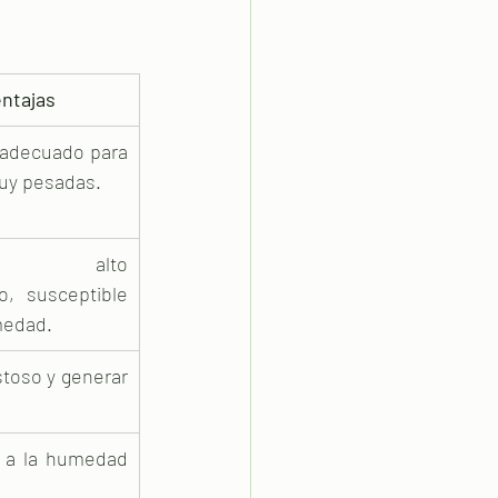
ntajas
adecuado para 
uy pesadas.
re alto 
, susceptible 
medad.
toso y generar 
 a la humedad 