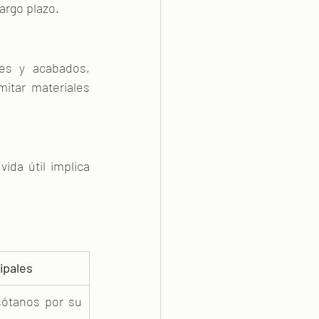
argo plazo.
s y acabados, 
itar materiales 
ida útil implica 
ipales
sótanos por su 