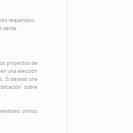
nes requeridos.
t-venta.
os proyectos de 
 en una elección 
s. Si deseas una 
blicación sobre 
eedores chinos 